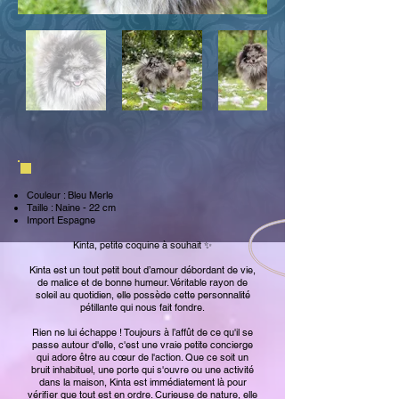
Couleur : Bleu Merle
Taille : Naine - 22 cm
Import Espagne
Kinta, petite coquine à souhait ✨
Kinta est un tout petit bout d’amour débordant de vie,
de malice et de bonne humeur. Véritable rayon de
soleil au quotidien, elle possède cette personnalité
pétillante qui nous fait fondre.
Rien ne lui échappe ! Toujours à l’affût de ce qu'il se
passe autour d'elle, c'est une vraie petite concierge
qui adore être au cœur de l'action. Que ce soit un
bruit inhabituel, une porte qui s'ouvre ou une activité
dans la maison, Kinta est immédiatement là pour
vérifier que tout est en ordre. Curieuse de nature, elle