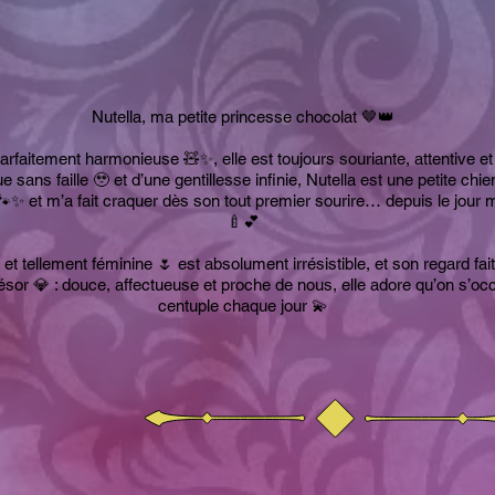
Nutella, ma petite princesse chocolat 🤎👑
parfaitement harmonieuse 🧸✨, elle est toujours souriante, attentive et 
sans faille 🥹 et d’une gentillesse infinie, Nutella est une petite ch
re 🐾✨ et m’a fait craquer dès son tout premier sourire… depuis le jou
🍼💕
 et tellement féminine 🌷 est absolument irrésistible, et son regard fa
ésor 💎 : douce, affectueuse et proche de nous, elle adore qu’on s’occ
centuple chaque jour 💫