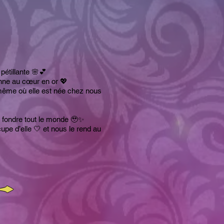
pétillante 🌸💕
ienne au cœur en or 💖
r même où elle est née chez nous
it fondre tout le monde 🥹✨
upe d’elle 🤍 et nous le rend au