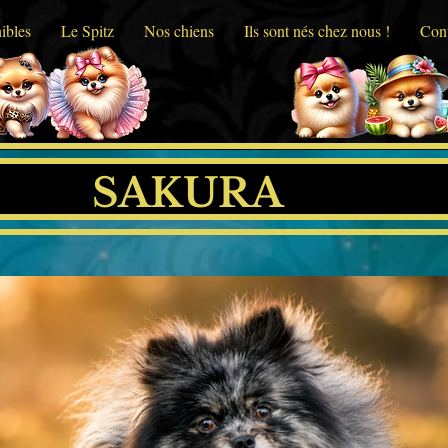
ibles
Le Spitz
Nos chiens
Ils sont nés chez nous !
Cont
SAKURA