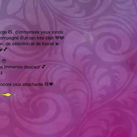
n large 🧸, d’immenses yeux ronds
ompagné d’un tan très clair 🤎🩶
 de sélection et de travail 💫
💎💕
l 🥹
’une immense douceur 💕
 🌷
encore plus attachante 🧸💖