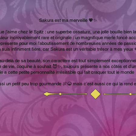
Sakura est ma merveille 💖✨
ue j’aime chez le Spitz : une superbe ossature, une jolie bouille bie
eur incroyablement rare et originale : un magnifique merle foncé acc
représente pour moi l’aboutissement de nombreuses années de passion,
n suis infiniment fière, car Sakura est un véritable trésor à mes yeux 
au-delà de sa beauté, son caractère est tout simplement exceptionne
ine de vie, coquine à souhait 😈✨, toujours présente à nos côtés et d
le a cette petite personnalité irrésistible qui fait craquer tout le monde
ssi un petit peu trop gourmande 🍖😂 mais c’est aussi ce qui la rend 