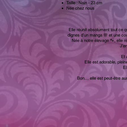
Taille : Nain - 23 cm
Née chez nous
Elle réunit absolument tout ce q
dignes d’un manga 🌸 et une coul
Née à notre élevage 🐾, elle 
J’e
Et 
Elle est adorable, ple
El
Bon… elle est peut-être au