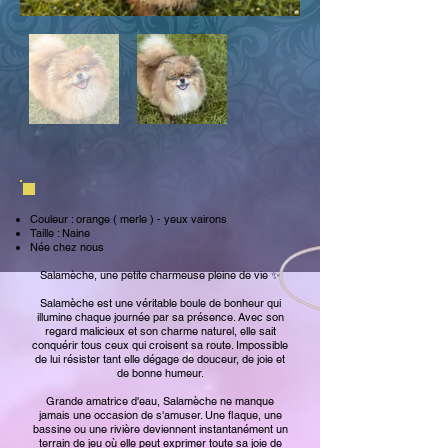
Couleur : orange ( merle ) - yeux vairons
Taille : Naine
Née chez nous
Salamèche, une petite charmeuse pleine de vie ✨
Salamèche est une véritable boule de bonheur qui
illumine chaque journée par sa présence. Avec son
regard malicieux et son charme naturel, elle sait
conquérir tous ceux qui croisent sa route. Impossible
de lui résister tant elle dégage de douceur, de joie et
de bonne humeur.
Grande amatrice d'eau, Salamèche ne manque
jamais une occasion de s'amuser. Une flaque, une
bassine ou une rivière deviennent instantanément un
terrain de jeu où elle peut exprimer toute sa joie de