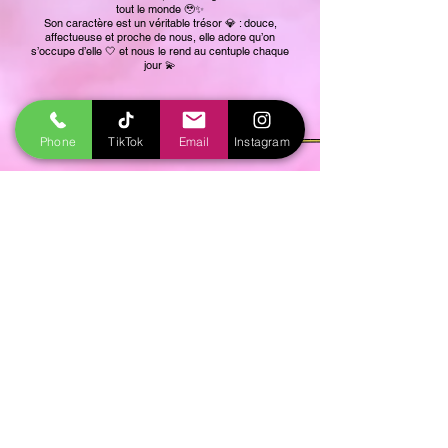
tout le monde 🥹✨
Son caractère est un véritable trésor 💎 : douce,
affectueuse et proche de nous, elle adore qu’on
s’occupe d’elle 🤍 et nous le rend au centuple chaque
jour 💫
Phone
TikTok
Email
Instagram
​​​​© 2012 «Des Merveilles Boréales»
MR DIVAY DORIAN - SIRET
74982844800029
Éleveur canin professionnel
-
en MAYENNE,
proche de Laval (53)