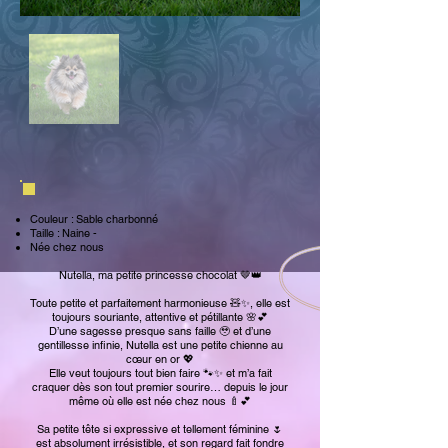
Couleur : Sable charbonné
Taille : Naine -
Née chez nous
Nutella, ma petite princesse chocolat 🤎👑
Toute petite et parfaitement harmonieuse 🧸✨, elle est
toujours souriante, attentive et pétillante 🌸💕
D’une sagesse presque sans faille 🥹 et d’une
gentillesse infinie, Nutella est une petite chienne au
cœur en or 💖
Elle veut toujours tout bien faire 🐾✨ et m’a fait
craquer dès son tout premier sourire… depuis le jour
même où elle est née chez nous 🍼💕
Sa petite tête si expressive et tellement féminine 🌷
est absolument irrésistible, et son regard fait fondre